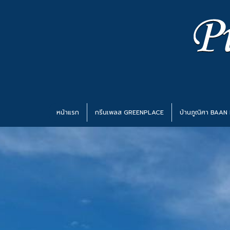
หน้าแรก
กรีนเพลส GREENPLACE
บ้านภูณิศา BAAN