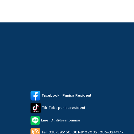
Facebook : Punisa Resident
Tik Tok : punisa.resident
Line ID : @baanpunisa
Tel. 038-395160, 081-9102002,
086-3241177