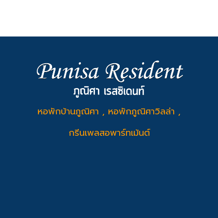
หอพักบ้านภูณิศา , หอพักภูณิศาวิลล่า ,
กรีนเพลสอพาร์ทเม้นต์