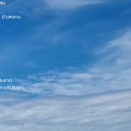
แสน
น ข้าวหลาม
 สะอาด
ค่าเกินราคา