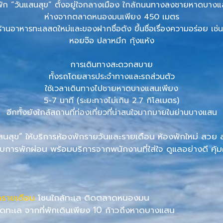
่พัก “วันแสนสุข” ตั้งอยู่ใจกลางเมือง ใกล้ถนนทางลงชายหาดบาง
ห่างจากตลาดหนองมนเพียง 450 เมตร
้านอาหารทะเลสดใหม่และของฝากชื่อดัง ขึ้นชื่อเรื่องความอร่อย เช่
หอยจ๊อ ปลาหมึก กุ้งแห้ง
การเดินทางสะดวกสบาย
ทั้งรถโดยสารประจำทางและรถส่วนตัว
ใช้เวลาเดินทางไปชายหาดบางแสนเพียง
5-7 นาที
(ระยะทางไม่เกิน 2.7 กิโลเมตร)
อีกทั้งยังใกล้สถานที่ท่องเที่ยวที่น่าสนใจมากมายในย่านบางแสน
สนสุข” ให้บริการห้องพักรายวันและรายเดือน ห้องพักใหม่ สวย
บการพักผ่อน พร้อมบริการจากพนักงานที่ใส่ใจ ดูแลอย่างดี คุ้ม
กรายเดือน
โซนใกล้ทะเล ติดตลาดหนองมน
ดทะเล จากที่พักเดินเพียง 10 ก้าวถึงหาดบางแสน